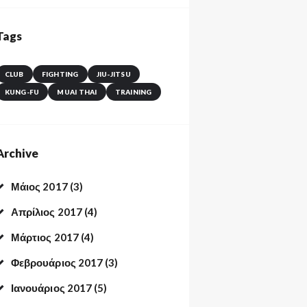
Tags
CLUB
FIGHTING
JIU-JITSU
KUNG-FU
MUAI THAI
TRAINING
Archive
Μάιος
2017
(3)
Απρίλιος
2017
(4)
Μάρτιος
2017
(4)
Φεβρουάριος
2017
(3)
Ιανουάριος
2017
(5)