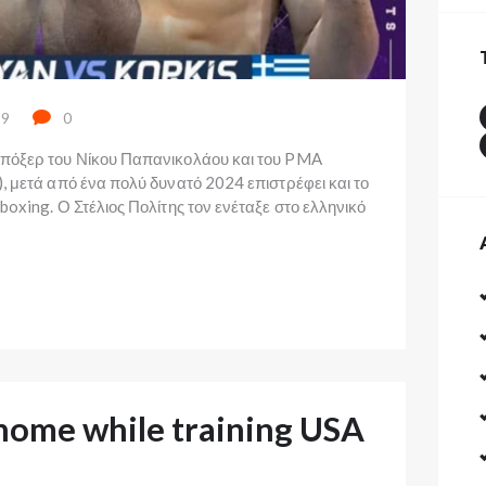
9
0
μπόξερ του Νίκου Παπανικολάου και του PMA
, μετά από ένα πολύ δυνατό 2024 επιστρέφει και το
boxing. Ο Στέλιος Πολίτης τον ενέταξε στο ελληνικό
 home while training USA