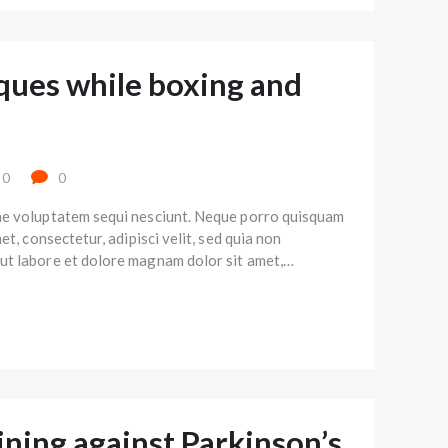
ques while boxing and
0
0
ne voluptatem sequi nesciunt. Neque porro quisquam
et, consectetur, adipisci velit, sed quia non
ut labore et dolore magnam dolor sit amet,…
ining against Parkinson’s