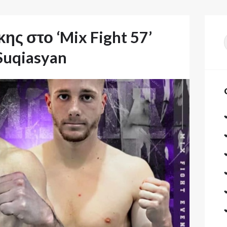
ς στο ‘Mix Fight 57’
γ
Suqiasyan