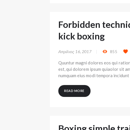
Forbidden techni
kick boxing
Απρίλιος 16, 2017
855
Quuntur magni dolores eos qui ratio
est, qui dolorem ipsum quiaolor sit am
numquam eius modi tempora incidunt 
READ MORE
Boxing simple tra