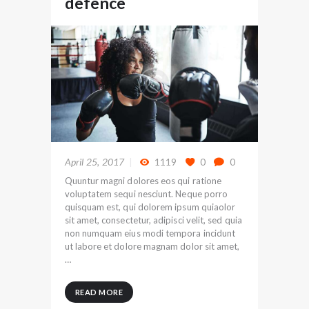
defence
April 25, 2017
1119
0
0
Quuntur magni dolores eos qui ratione
voluptatem sequi nesciunt. Neque porro
quisquam est, qui dolorem ipsum quiaolor
sit amet, consectetur, adipisci velit, sed quia
non numquam eius modi tempora incidunt
ut labore et dolore magnam dolor sit amet,
…
READ MORE