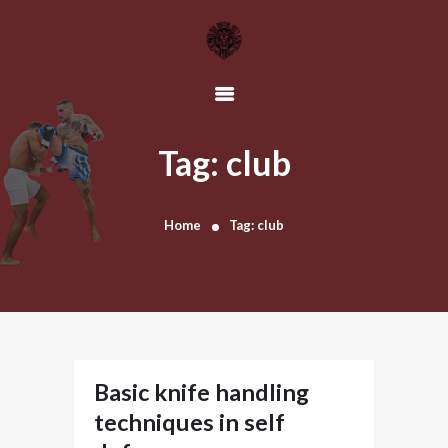
HOME
OUR TEAM
Tag: club
SCHEDULE
CLASSES
Home
Tag: club
CONTACT US
Basic knife handling
techniques in self