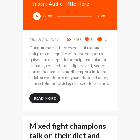
Insert Audio Title Here
Audio
00:00
00:00
Player
March 24, 2017
750
0
0
Quuntur magni dolores eos qui ratione
voluptatem sequi nesciunt. Neque porro
quisquam est, qui dolorem ipsum quiaolor
sit amet, consectetur, adipisci velit, sed quia
non numquam eius modi tempora incidunt
ut labore et dolore magnam dolor sit amet,
consectetur adipisicing elit, sed do eiusmod
READ MORE
Mixed fight champions
talk on their diet and