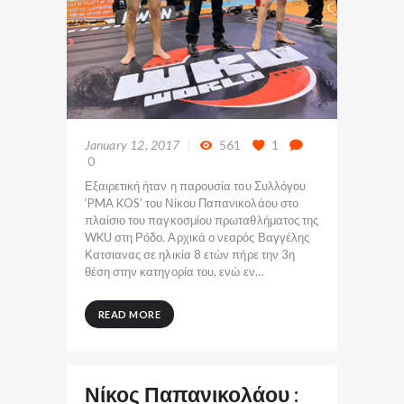
January 12, 2017
561
1
0
Εξαιρετική ήταν η παρουσία του Συλλόγου
‘PMA KOS’ του Νίκου Παπανικολάου στο
πλαίσιο του παγκοσμίου πρωταθλήματος της
WKU στη Ρόδο. Αρχικά ο νεαρός Βαγγέλης
Κατσιανας σε ηλικία 8 ετών πήρε την 3η
θέση στην κατηγορία του, ενώ εν…
READ MORE
Νίκος Παπανικολάου :