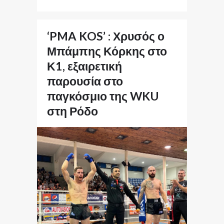
‘PMA KOS’ : Χρυσός ο
Μπάμπης Κόρκης στο
Κ1, εξαιρετική
παρουσία στο
παγκόσμιο της WKU
στη Ρόδο