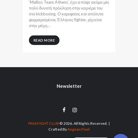
‘Mallios Team Athens’, έχει απόψε ακόμα μία
πολύ δυνατή πρόκληση στην καριέρα του
στο kickboxing. Ο κορυφαίος και απόλυτα
φορμαρισμένος Έλληνας fighter, ρίχνεται
στην μάχη…
READ MORE
Newsletter
PMA FIGHT CLUB
© 2026. All Rights Reserved. |
Crafted By
Aegean Pixel