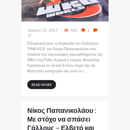
January 12, 2017
561
1
0
Εξαιρετική ήταν η παρουσία του Συλλόγου
‘PMA KOS’ του Νίκου Παπανικολάου στο
πλαίσιο του παγκοσμίου πρωταθλήματος της
WKU στη Ρόδο. Αρχικά ο νεαρός Βαγγέλης
Κατσιανας σε ηλικία 8 ετών πήρε την 3η
θέση στην κατηγορία του, ενώ εν…
READ MORE
Νίκος Παπανικολάου :
Με στόχο να σπάσει
Γάλλους – Ελβετό και