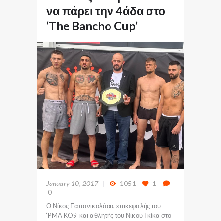
να πάρει την 4άδα στο
‘The Bancho Cup’
January 10, 2017
1051
1
0
Ο Νίκος Παπανικολάου, επικεφαλής του
‘PMA KOS’ και αθλητής του Νίκου Γκίκα στο