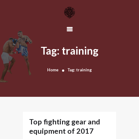
HOME
OUR TEAM
Tag: training
SCHEDULE
CLASSES
Home
Tag: training
CONTACT US
Top fighting gear and
equipment of 2017