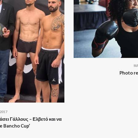
ΜΆ
Photo re
2017
σει Γάλλους – Ελβετό και να
e Bancho Cup’