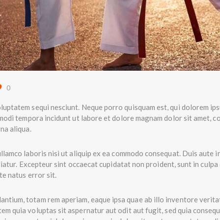
0
luptatem sequi nesciunt. Neque porro quisquam est, qui dolorem ips
 modi tempora incidunt ut labore et dolore magnam dolor sit amet, co
na aliqua.
llamco laboris nisi ut aliquip ex ea commodo consequat. Duis aute ir
riatur. Excepteur sint occaecat cupidatat non proident, sunt in culpa 
e natus error sit.
tium, totam rem aperiam, eaque ipsa quae ab illo inventore veritati
m quia voluptas sit aspernatur aut odit aut fugit, sed quia conseq