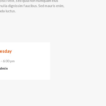
pisci velit, sed quia non numquam eius
ulla dignissim faucibus. Sed mauris enim,
ada luctus.
esday
-
6:00 pm
dmin