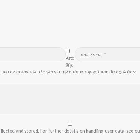
Απο
θήκ
πο μου σε αυτόν τον πλοηγό για την επόμενη φορά που θα σχολιάσω.
llected and stored. For further details on handling user data, see o