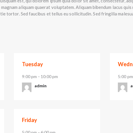
isquam est, qui dolorem ipsum quia dolor sit amet, consectetur, adi
e magnam aliquam quaerat voluptatem. Aliquam bibendum lacus quis n
e tortor. Sed faucibus et tellus eu sollicitudin. Sed fringilla malesu
Tuesday
Wedn
-
9:00 pm
10:00 pm
5:00 pm
admin
a
Friday
-
5:00 pm
6:00 pm