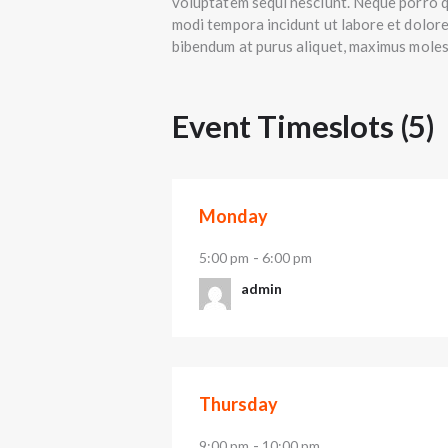
voluptatem sequi nesciunt. Neque porro qu
modi tempora incidunt ut labore et dolor
bibendum at purus aliquet, maximus molesti
Event Timeslots (5)
Monday
-
5:00 pm
6:00 pm
admin
Thursday
-
9:00 pm
10:00 pm