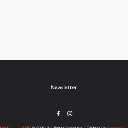
Newsletter
MA FIGHT CLUB
© 2026. All Rights Reserved. | Crafted By
Aegean Pix