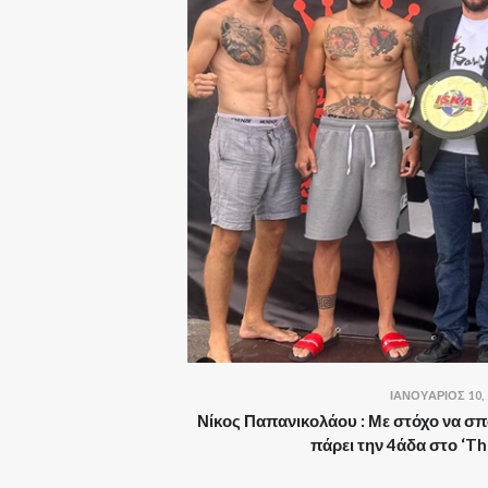
ΙΑΝΟΥΆΡΙΟΣ 10, 
Νίκος Παπανικολάου : Με στόχο να σπά
πάρει την 4άδα στο ‘Th